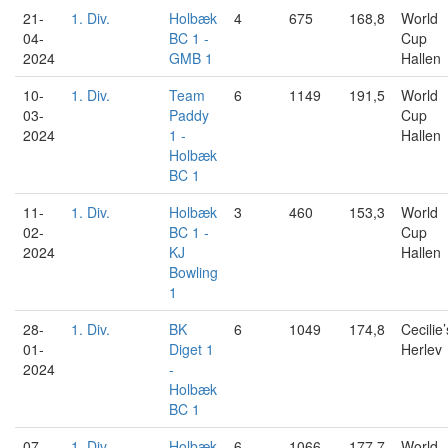
21-
1. Div.
Holbæk
4
675
168,8
World
04-
BC 1 -
Cup
2024
GMB 1
Hallen
10-
1. Div.
Team
6
1149
191,5
World
03-
Paddy
Cup
2024
1 -
Hallen
Holbæk
BC 1
11-
1. Div.
Holbæk
3
460
153,3
World
02-
BC 1 -
Cup
2024
KJ
Hallen
Bowling
1
28-
1. Div.
BK
6
1049
174,8
Cecilie’
01-
Diget 1
Herlev
2024
-
Holbæk
BC 1
07-
1. Div.
Holbæk
6
1066
177,7
World